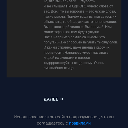
То, что вы написали — глупость.
Я не слышал НИ ОДНОГО умного слова от
вас. Всё, что вы говорите — это чужие слова,
чужие мысли. Причём когда вы пытаетесь их
объяснить, то обнаруживаете непонимание.
Вы не знающий человек. Вы попугай. Или
магнитофон, как вам будет угодно.
Вот я например помню со школы, что
попугай Жако способен выучить тысячу слов.
И как ни странно, даже иногда в кассу их
произносит. Например умеет называть
людей их именами и говорит
«здррравствуйте» входящему. Очень
смышлёная птица.
ДАЛЕЕ
Использование этого сайта подразумевает, что вы
соглашаетесь с
правилами
.