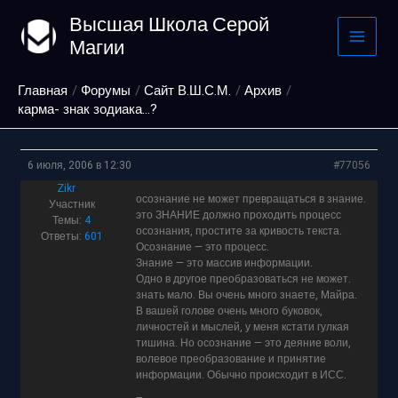
Перейти
Высшая Школа Серой
к
Магии
содержимому
Главная
Форумы
Сайт В.Ш.С.М.
Архив
карма- знак зодиака…?
6 июля, 2006 в 12:30
#77056
Zikr
осознание не может превращаться в знание.
Участник
это ЗНАНИЕ должно проходить процесс
Темы:
4
осознания, простите за кривость текста.
Ответы:
601
Осознание — это процесс.
Знание — это массив информации.
Одно в другое преобразоваться не может.
знать мало. Вы очень много знаете, Майра.
В вашей голове очень много буковок,
личностей и мыслей, у меня кстати гулкая
тишина. Но осознание — это деяние воли,
волевое преобразование и принятие
информации. Обычно происходит в ИСС.