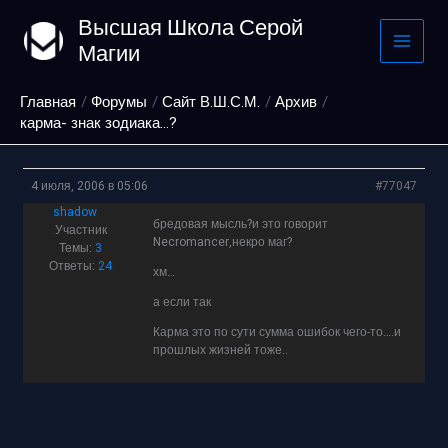
Перейти
Высшая Школа Серой
к
Магии
содержимому
Главная
Форумы
Сайт В.Ш.С.М.
Архив
карма- знак зодиака…?
4 июля, 2006 в 05:06
#77047
shadow
бредовая мысль?и это говорит
Участник
Necromancer,некро маг?
Темы:
3
Ответы:
24
хм…
а если так
Карма это по сути сумма ошибок чего-то….и
прошлых жизней тоже..