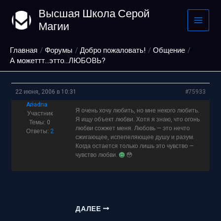
Перейти
Высшая Школа Серой
к
Магии
содержимому
Главная
Форумы
Добро пожаловать!
Общение
А можеттт…этто…ЛЮБОВЬ?
22 июня, 2006 в 10:31
#75933
Ariadna
Я очень хочу любить, но мне некого любить.
Участник
Я ищу объект любви. Хотя я знаю, что огонь
Темы: 0
любви сожжет меня. Любовь — это нечто
Ответы:
2
сжигающее, испепеляющее душу и разум.
Когда остается только лишь это чувство —
чувство любви.
😳
ДАЛЕЕ