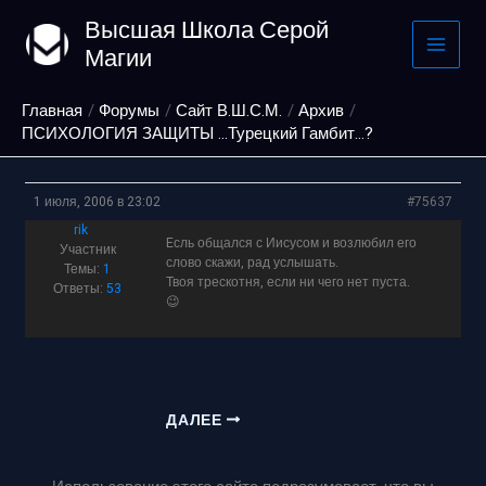
Перейти
Высшая Школа Серой
к
Магии
содержимому
Главная
Форумы
Сайт В.Ш.С.М.
Архив
ПСИХОЛОГИЯ ЗАЩИТЫ …Турецкий Гамбит…?
1 июля, 2006 в 23:02
#75637
rik
Eсль общался с Иисусом и возлюбил его
Участник
слово скажи, рад услышать.
Темы:
1
Твоя трескотня, если ни чего нет пуста.
Ответы:
53
😉
ДАЛЕЕ