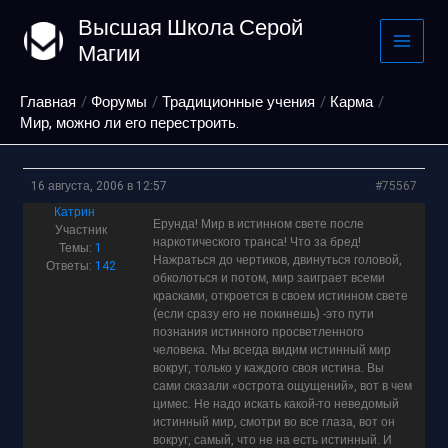
Перейти
Высшая Школа Серой
к
Магии
содержимому
Главная
Форумы
Традиционные учения
Карма
Мир, можно ли его перестроить.
16 августа, 2006 в 12:57
#75567
Катрин
Ерунда! Мир в истинном свете после
Участник
наркотического транса! Что за бред!
Темы:
1
Нажраться до чертиков, двинуться головой,
Ответы:
142
обколоться и потом, мир заиграет всеми
красками, откроется в своем истинном свете
(если сразу его не покинешь) -это пути
познания истинного просветленного
человека. Мы всегда видим истинный мир
вокруг, только у каждого своя истина. Вы
сами сказали «острота ощущений», вот в чем
цимес. Не надо искать какой-то неведомый
истинный мир, смотри во все глаза, вот он
вокруг, самый, что не на есть истинный. И