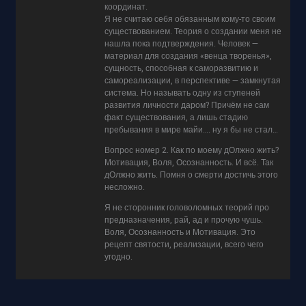
координат.
Я не считаю себя обязанным кому-то своим
существованием. Теория о создании меня не
нашла пока подтверждения. Человек —
материал для создания «венца творенья»,
сущность, способная к саморазвитию и
самореализации, в перспективе — замкнутая
система. Но называть одну из ступеней
развития личности даром? Причём не сам
факт существования, а лишь стадию
пребывания в мире майи…. ну я бы не стал…
Вопрос номер 2. Как по моему дОлжно жить?
Мотивация, Воля, Осознанность. И всё. Так
дОлжно жить. Помня о смерти достичь этого
несложно.
Я не сторонник головоломных теорий про
предназначения, рай, ад и прочую чушь.
Воля, Осознанность и Мотивация. Это
рецепт святости, реализации, всего чего
угодно.