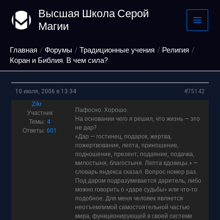
Перейти
Высшая Школа Серой
к
Магии
содержимому
Главная
Форумы
Традиционные учения
Религия
Коран и Библия. В чем сила?
10 июля, 2006 в 13:34
#75142
Zikr
Пафосно. Хорошо.
Участник
На основании чего я решил, что жизнь — это
Темы:
4
не дар?
Ответы:
601
«Дар — гостинец, подарок, жертва,
пожертвование, лепта, приношение,
подношение, презент; подаяние, подачка,
милостыня, благостыня. Лепта вдовицы.» —
словарь яндекса сказал. Вопрос номер раз.
Под даром подразумевается даритель, либо
можно говорить о «даре судьбы» или что-то
подобное. Для меня человек является
неотъемлимой самостоятельной частью
мира, функционирующей в своей системе