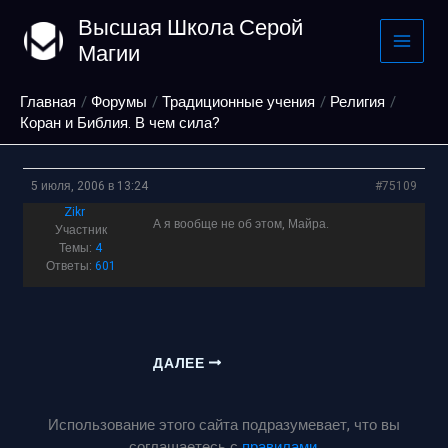
Перейти
Высшая Школа Серой
к
Магии
содержимому
Главная
Форумы
Традиционные учения
Религия
Коран и Библия. В чем сила?
5 июля, 2006 в 13:24
#75109
Zikr
А я вообще не об этом, Майра.
Участник
Темы:
4
Ответы:
601
ДАЛЕЕ
Использование этого сайта подразумевает, что вы
соглашаетесь с
правилами
.