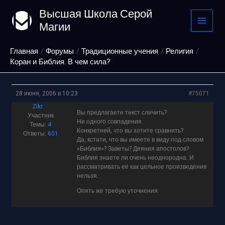
Перейти
Высшая Школа Серой
к
Магии
содержимому
Главная
Форумы
Традиционные учения
Религия
Коран и Библия. В чем сила?
28 июня, 2006 в 10:23
#75071
Zikr
Вы предлагаете текст сличить?
Участник
Ни одного совпадения.
Темы:
4
Конкретней, что вы хотите сравнить?
Ответы:
601
Да, кстати, что вы имеете в виду под словом
«Библия»? Заветы? Деяния апостолов?
Библия знаете ли очень неоднородна. И
рассматривать её как цельное произведение
нельзя.
Опять же требую уточнения.