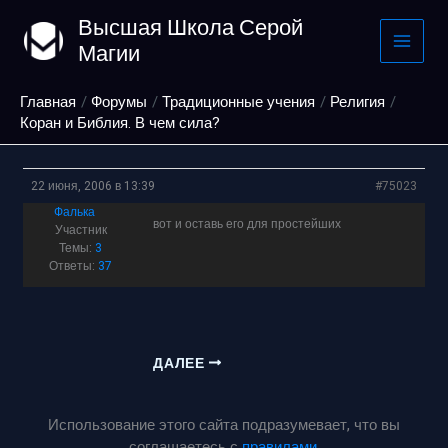
Перейти
Высшая Школа Серой
к
Магии
содержимому
Главная
Форумы
Традиционные учения
Религия
Коран и Библия. В чем сила?
22 июня, 2006 в 13:39
#75023
Фалька
вот и оставь его для простейших
Участник
Темы:
3
Ответы:
37
ДАЛЕЕ
Использование этого сайта подразумевает, что вы
соглашаетесь с
правилами
.