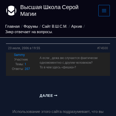
Перейти
Высшая Школа Серой
к
Магии
содержимому
Главная
Форумы
Сайт В.Ш.С.М.
Архив
Зикр отвечает на вопросы.
23 июля, 2006 в 19:55
#74500
Sammy
А если , дежа вю случается фактически
Участник
одномоментно с другим человеком?
Темы:
1
То в чем здесь «фишка»?
Ответы:
207
ДАЛЕЕ
Использование этого сайта подразумевает, что вы