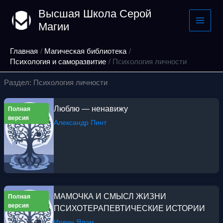
Перейти
Высшая Школа Серой
к
Магии
содержимому
Главная
Магическая библиотека
Психология и саморазвитие
Психология личности
Раздел: Психология личности
Люблю — ненавижу
Полная
версия
Александр Пинт
МАМОЧКА И СМЫСЛ ЖИЗНИ
Полная
версия
ПСИХОТЕРАПЕВТИЧЕСКИЕ ИСТОРИИ
Ирвин Ялом