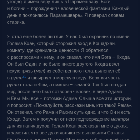
угодно, я имею веру лишь в Парамешвару. Боги
и богини – порождения человеческой фантазии. Каждый
день я поклоняюсь Парамешваре». Я поверил словам
старика.
Я стал ещё более пытлив. У нас был охранник по имени
Голама Кхан, который сторожил вход в Кошадхан,
комнату, где хранились ценности. Я обратился
с расспросами к нему, и он сказал, что имя Бога – Кхода.
Он был Один, и не было никого другого. Кхода взял
некую грязь (
мал
) из собственного тела, вылепил её
25
в
рути
и швырнул в морскую воду. Верхняя часть
рути
стала небом, а нижняя – землёй. Так был создан
мир, после чего был сотворён человек, в виде Адама
и Евы. Мы все – потомки Адама. Слыша все эти истории,
я попросил: «Пожалуйста, расскажи мне, кто такой Рама».
Он отвечал, что Рама и Рахим суть одно, и что Он и есть
Кхода. Затем я получил от него подтверждение
мантры
для изгнания духов. Голам Кхан рассказал мне о духах,
и заметил, что все духи являются сыновьями Сатаны.
Они боятся имени Рахима. Мои мысли об истинной сути