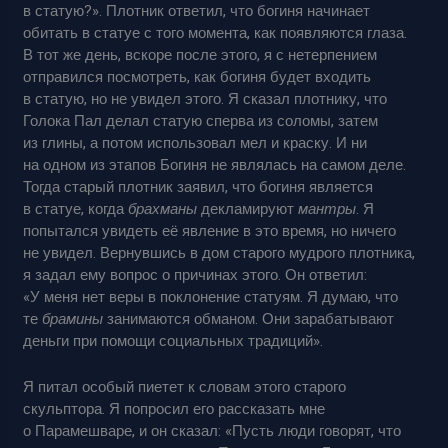
в статую?». Плотник ответил, что богиня начинает
обитать в статуе с того момента, как появляются глаза.
В тот же день, вскоре после этого, я с нетерпением
отправился посмотреть, как богиня будет входить
в статую, но не увидел этого. Я сказал плотнику, что
Голока Пал делал статую сперва из соломы, затем
из глины, а потом использовал мел и краску. И ни
на одном из этапов Богиня не являлась на самом деле.
Тогда старый плотник заявил, что богиня является
в статуе, когда
брахманы
декламируют
мантры
. Я
попытался увидеть её явление в это время, но ничего
не увидел. Вернувшись в дом старого мудрого плотника,
я задал ему вопрос о причинах этого. Он ответил:
«У меня нет веры в поклонение статуям. Я думаю, что
те
брамины
занимаются обманом. Они зарабатывают
деньги при помощи социальных традиций».
Я питал особый пиетет к словам этого старого
скульптора. Я попросил его рассказать мне
о Парамешваре, и он сказал: «Пусть люди говорят, что