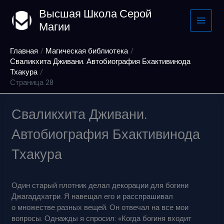
Перейти
Высшая Школа Серой
к
Магии
содержимому
Главная
Магическая библиотека
Сваликхита Дживани. Автобиография Бхактивинода
Тхакура
Страница 28
Сваликхита Дживани.
Автобиография Бхактивинода
Тхакура
Один старый плотник делал декорации для богини
Джагаддхатри. Я навещал его и расспрашивал
о множестве разных вещей. Он отвечал на все мои
вопросы. Однажды я спросил: «Когда богиня входит