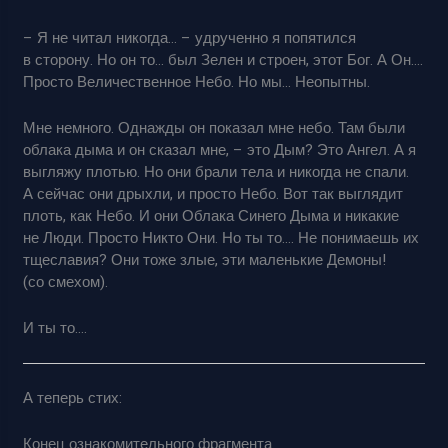
– Я не читал никогда… – удрученно я попятился
в сторону. Но он то… был Зелен и строен, этот Бог. А Он….
Просто Величественное Небо. Но мы… Неопытны.
Мне немного. Однажды он показал мне небо. Там были
облака дыма и он сказал мне, – это Дым? Это Ангел. А я
выгляжу плотью. Но они брали тела и никогда не спали.
А сейчас они дрыхли, и просто Небо. Вот так выглядит
плоть, как Небо. И они Облака Синего Дыма и никакие
не Люди. Просто Никто Они. Но ты то…. Не понимаешь их
тщеславия? Они тоже злые, эти маленькие Демоны!
(со смехом).
И ты то….
А теперь стих:
Конец ознакомительного фрагмента.