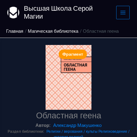
Перейти
Высшая Школа Серой
к
Магии
содержимому
Главная
Магическая библиотека
Областная геена
Фрагмент
Областная геена
Автор:
Александр Макушенко
Раздел библиотеки:
Религии / верования / культы
Религиоведение /
история религий