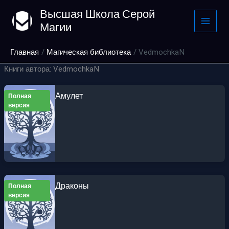
Перейти
Высшая Школа Серой
к
Магии
содержимому
Главная
Магическая библиотека
VedmochkaN
Книги автора: VedmochkaN
Амулет
Полная
версия
Драконы
Полная
версия