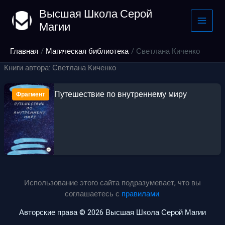
Перейти
Высшая Школа Серой
к
Магии
содержимому
Главная
Магическая библиотека
Светлана Киченко
Книги автора: Светлана Киченко
Путешествие по внутреннему миру
Фрагмент
Использование этого сайта подразумевает, что вы
соглашаетесь с
правилами
.
Авторские права © 2026 Высшая Школа Серой Магии