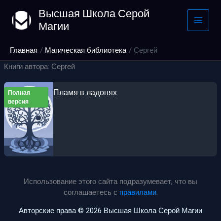
Перейти
Высшая Школа Серой
к
Магии
содержимому
Главная
Магическая библиотека
Сергей
Книги автора: Сергей
Пламя в ладонях
Полная
версия
Использование этого сайта подразумевает, что вы
соглашаетесь с
правилами
.
Авторские права © 2026 Высшая Школа Серой Магии