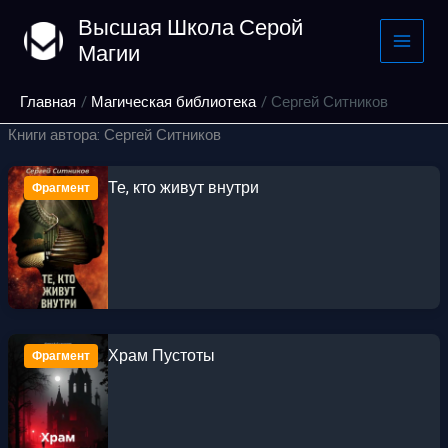
Перейти
Высшая Школа Серой
к
Магии
содержимому
Главная
Магическая библиотека
Сергей Ситников
Книги автора: Сергей Ситников
Те, кто живут внутри
Фрагмент
Храм Пустоты
Фрагмент