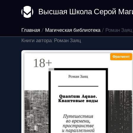
Перейти
Высшая Школа Серой Маг
к
содержимому
Главная
Магическая библиотека
Роман Заяц
Книги автора: Роман Заяц
Фрагмент