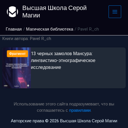
Перейти
Высшая Школа Серой
к
Магии
содержимому
Главная
Магическая библиотека
Pavel R_ch
Книги автора: Pavel R_ch
13 черных замолов Мансура:
Фрагмент
лингвистико-этнографическое
исследование
Использование этого сайта подразумевает, что вы
соглашаетесь с
правилами
.
Авторские права © 2026 Высшая Школа Серой Магии