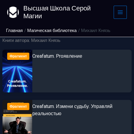
Перейти
Высшая Школа Серой
к
Магии
содержимому
Главная
Магическая библиотека
Михаил Князь
Книги автора: Михаил Князь
Creafatum. Proявление
Фрагмент
Creafatum. Измени судьбу. Управляй
Фрагмент
реальностью