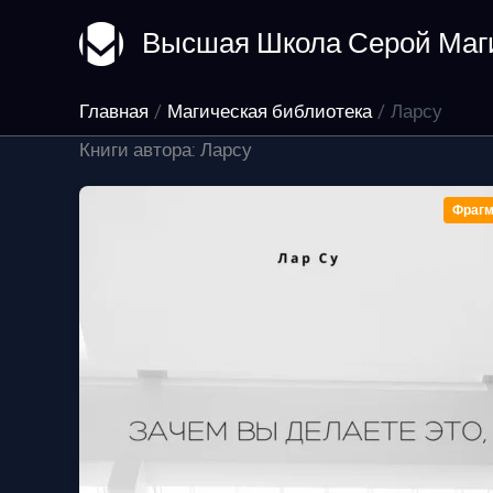
Перейти
Высшая Школа Серой Маг
к
содержимому
Главная
Магическая библиотека
Ларсу
Книги автора: Ларсу
Фрагм