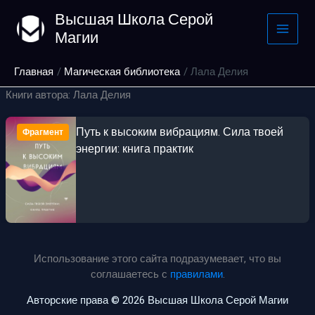
Перейти
Высшая Школа Серой
к
Магии
содержимому
Главная
Магическая библиотека
Лала Делия
Книги автора: Лала Делия
Путь к высоким вибрациям. Сила твоей
Фрагмент
энергии: книга практик
Использование этого сайта подразумевает, что вы
соглашаетесь с
правилами
.
Авторские права © 2026 Высшая Школа Серой Магии