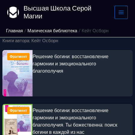
Перейти
Высшая Школа Серой
к
Магии
содержимому
Главная
Магическая библиотека
Кейт Осборн
Книги автора: Кейт Осборн
Решение богини: восстановление
Фрагмент
гармонии и эмоционального
благополучия
Решение богини: восстановление
Фрагмент
гармонии и эмоционального
благополучия. Ты божественна: поиск
богини в каждой из нас