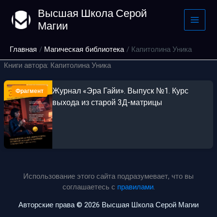
Перейти
Высшая Школа Серой
к
Магии
содержимому
Главная
Магическая библиотека
Капитолина Уника
Книги автора: Капитолина Уника
Журнал «Эра Гайи». Выпуск №1. Курс
Фрагмент
выхода из старой 3Д-матрицы
Использование этого сайта подразумевает, что вы
соглашаетесь с
правилами
.
Авторские права © 2026 Высшая Школа Серой Магии