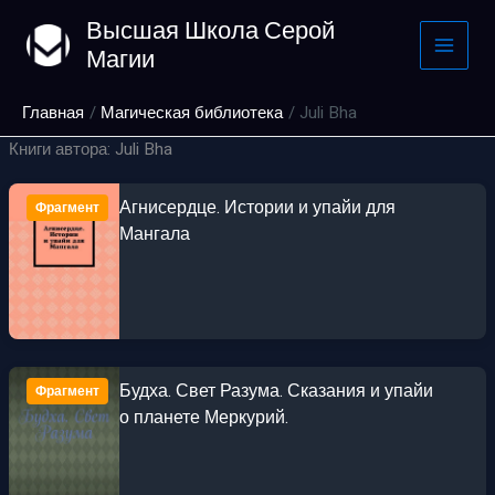
Перейти
Высшая Школа Серой
к
Магии
содержимому
Главная
Магическая библиотека
Juli Bha
Книги автора: Juli Bha
Агнисердце. Истории и упайи для
Фрагмент
Мангала
Будха. Свет Разума. Сказания и упайи
Фрагмент
о планете Меркурий.