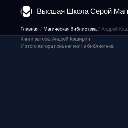
Перейти
Высшая Школа Серой Маг
к
содержимому
Главная
Магическая библиотека
Андрей Ка
Книги автора: Андрей Каширин
У этого автора пока нет книг в библиотеке.