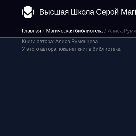
Перейти
Высшая Школа Серой Маг
к
содержимому
Главная
Магическая библиотека
Алиса Рум
Книги автора: Алиса Румянцева
У этого автора пока нет книг в библиотеке.