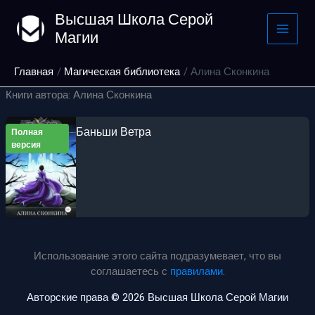
Перейти
Высшая Школа Серой
к
Магии
содержимому
Главная
Магическая библиотека
Алина Сконкина
Книги автора: Алина Сконкина
Баньши Ветра
Полная
версия
Использование этого сайта подразумевает, что вы
соглашаетесь с
правилами
.
Авторские права © 2026 Высшая Школа Серой Магии